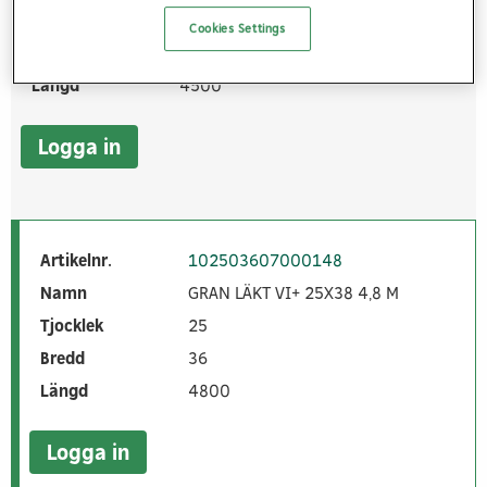
Tjocklek
25
Cookies Settings
Bredd
36
Längd
4500
Logga in
Artikelnr.
102503607000148
Namn
GRAN LÄKT VI+ 25X38 4,8 M
Tjocklek
25
Bredd
36
Längd
4800
Logga in