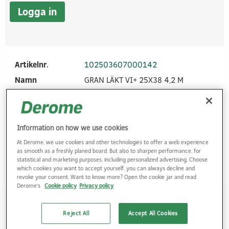
Logga in
Artikelnr.
102503607000142
Namn
GRAN LÄKT VI+ 25X38 4,2 M
Tjocklek
25
Bredd
36
Längd
4200
Information on how we use cookies
At Derome, we use cookies and other technologies to offer a web experience
as smooth as a freshly planed board. But also to sharpen performance, for
Logga in
statistical and marketing purposes, including personalized advertising. Choose
which cookies you want to accept yourself, you can always decline and
revoke your consent. Want to know more? Open the cookie jar and read
Derome's
Cookie policy
Privacy policy
Artikelnr.
102503607000145
Reject All
Accept All Cookies
Namn
GRAN LÄKT VI+ 25X38 4,5 M